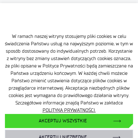
W ramach naszej witryny stosujemy pliki cookies w celu
Polityka prywatności
świadczenia Państwu usług na najwyższym poziomie, w tym w
sposób dostosowany do indywidualnych potrzeb. Korzystanie
Klauzula informacyjna
z witryny bez zmiany ustawień dotyczących cookies oznacza,
że pliki opisane w Polityce Prywatności będą zamieszczane na
Deklaracja dostępności
Państwa urządzeniu końcowym. W każdej chwili możecie
Zamówienia publiczne
Państwo zmienić ustawienia dotyczące plików cookies w
przeglądarce internetowej. Akceptacja niezbędnych plików
cookies jest wymagana do prawidłowego działania witryny.
Szczegółowe informacje znajdą Państwo w zakładce
POLITYKA PRYWATNOŚCI.
Facebook
AKCEPTUJ WSZYSTKIE
Twitter
LinkedIn
AKCEPTUJ NIEZBĘDNE