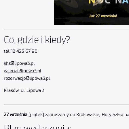
Co, gdzie i kiedy?
tel. 12 423 67 90
khs@lipowa3.pl
galeria@lipowa3.pl
rezerwacje@lipowa3.pl
Kraków, ul. Lipowa 3
27 września
(piątek) zapraszamy do Krakowskiej Huty Szkła 
Plan wydarzenia: