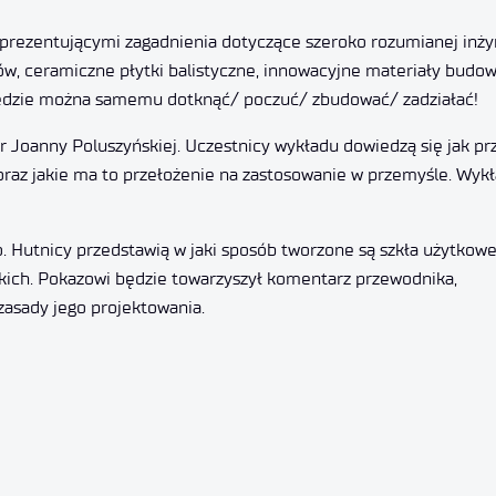
rezentującymi zagadnienia dotyczące szeroko rozumianej inżyn
w, ceramiczne płytki balistyczne, innowacyjne materiały budow
Będzie można samemu dotknąć/ poczuć/ zbudować/ zadziałać!
dr Joanny Poluszyńskiej. Uczestnicy wykładu dowiedzą się jak pr
 oraz jakie ma to przełożenie na zastosowanie w przemyśle. Wyk
 Hutnicy przedstawią w jaki sposób tworzone są szkła użytkow
skich. Pokazowi będzie towarzyszył komentarz przewodnika,
zasady jego projektowania.