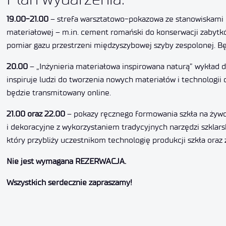
19.00-21.00
– strefa warsztatowo-pokazowa ze stanowiskami p
materiałowej – m.in. cement romański do konserwacji zabytkó
pomiar gazu przestrzeni międzyszybowej szyby zespolonej. 
20.00
– „Inżynieria materiałowa inspirowana naturą” wykład 
inspiruje ludzi do tworzenia nowych materiałów i technologii
będzie transmitowany online.
21.00 oraz 22.00
– pokazy ręcznego formowania szkła na żywo.
i dekoracyjne z wykorzystaniem tradycyjnych narzędzi szklar
który przybliży uczestnikom technologię produkcji szkła oraz 
Nie jest wymagana REZERWACJA.
Wszystkich serdecznie zapraszamy!