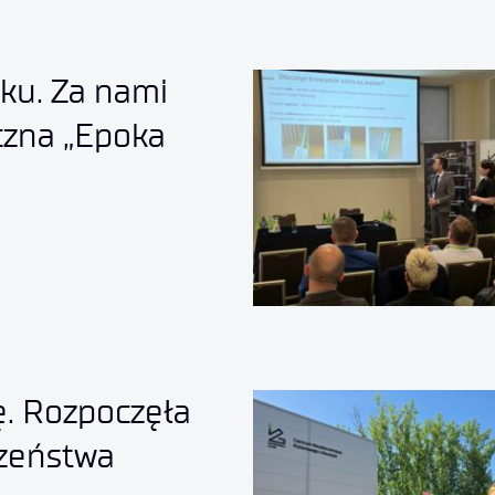
ku. Za nami
czna „Epoka
ę. Rozpoczęła
zeństwa