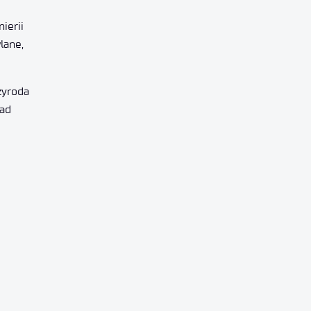
ierii
lane,
zyroda
ład
e